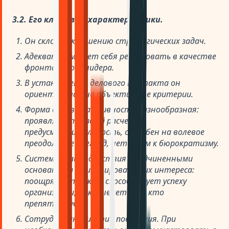
3.2. Его ключевые характеристики.
Он склонен к решению стратегических задач.
Адекватно может себя реализовать в качестве
фронтального лидера.
В установлении делового контакта он
ориентирован на объективные критерии.
Форма деловой активности разнообразная:
проявляет трезвый расчет,
предусмотрительность, способен на волевое
преодоление преград, нетерпим к бюрократизму.
Система взаимодействия с подчиненными
основана на стимулировании их интереса:
поощряет тех, кто способствует успеху
организации, наказывает тех, кто
препятствует.
Сотрудничающий тип поведения. При