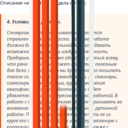
Описание четвертого раздела отчёта:
4. Условия для работы.
Стимулом для предпринимателя является
стремление к уникальности. Поэтому работа
должна быть увлекательной для него, давать
возможность проявить изобретательность.
Предприниматель также обожает учиться всему,
что рано или поздно может оказаться полезным
для дела. Поэтому, если вы будете часто посылать
такого сотрудника в командировки, на семинары,
симпозиумы, конференции, курсы повышения
квалификации и переподготовки, он будет
удовлетворен и заинтересован такой работой. В
работе с предпринимателем следует принимать во
внимание его нелюбовь к тщательной, рутинной
работе. Поэтому вам следует исключить ее из
круга его обязанностей, как и работу, связанную с
кропотливым оформлением. Следует также с