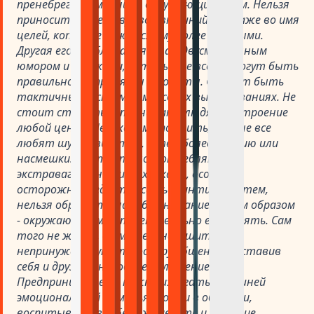
пренебрегать мнением окружающих о нем. Нельзя
приносить в жертву свой внешний вид даже во имя
целей, которые кажутся ему более важными.
Другая его проблема связана с двусмысленным
юмором и шутками, которые не всегда могут быть
правильно восприняты и поняты. Следует быть
тактичным и скромным в своих высказываниях. Не
стоит стараться поднимать людям настроение
любой ценой. Необходимо помнить, что не все
любят шутливый тон, а тем более иронию или
насмешки. Не стоит злоупотреблять
экстравагантными выходками, особенно
осторожно следует касаться интимных тем,
нельзя обращать на себя внимание таким образом
- окружающие могут неправильно его понять. Сам
того не желая, он может нарушить
непринужденную атмосферу общения, поставив
себя и друзей в неловкое положение.
Предпринимателю нужно избегать излишней
эмоциональной фамильярности в общении,
воспитывать в себе вежливость и хорошие