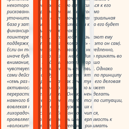
некоторой осторожностью относиться к его
рискованным предложениям. Необходимо
уточнить, есть ли достаточная материальная
база у затеваемого мероприятия, и кто его будет
финансировать. Неплохо также
поинтересоваться, какие люди оказывают ему
поддержку (часто вся его «команда» — это он сам).
Если он торопит вас действовать немедленно,
иначе будет поздно, — это необходимо принять во
внимание, ведь предприниматель хорошо
чувствует своевременность действий. Однако
сами действия следует осуществлять по принципу
«семь раз отмерь...», так как зачастую его деловая
активность настолько велика, что может
перерасти в суетливость. Он склонен делать
намного больше того, что требуется по ситуации,
вовлекая при этом всех окружающих в
лихорадочную спешку. Если он горячится,
проявляет нетерпеливость и нетерпимость к
«волокитчикам», это следует воспринимать