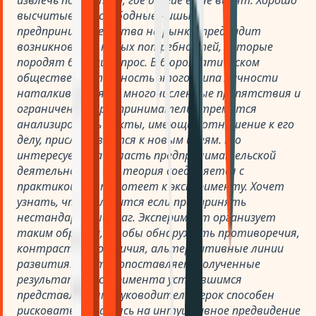
извлечь пользу там, где другие ее не видят. Хорошо
высчитывает свободные нишы
предпринимательства на рынке, предвидит
возникновение новых потребностей, которые
породят будущий спрос. В бюрократическом
обществе деятельность этого типа личности
наталкивается на многочисленные препятствия и
ограничения. Предприниматель стремится
анализировать факты, имеющие отношение к его
делу, прислушивается к новым идеям. Его
интересует та область предпринимательской
деятельности, где теория соединяется с
практикой. Он тяготеет к эксперименту. Хочет
узнать, что получится если предпринять
нестандартный шаг. Эксперимент организует
таким образом, чтобы обнаружить противоречия,
контрастные отличия, альтернативные линии
развития. Противопоставляет полученные
результаты эксперимента устоявшимся
представлениям. Руководитель-игрок способен
рисковать, полагаясь на интуитивное предвидение