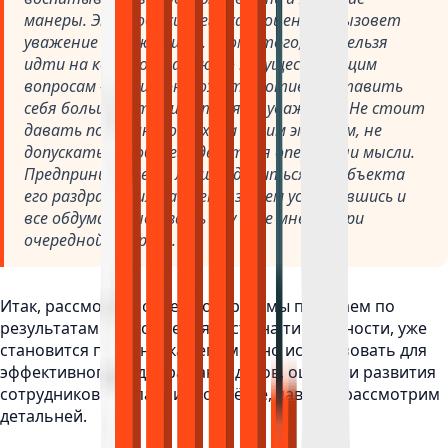
манеры. Это повысит его самооценку и вызовет
уважение окружающих. Кроме того, ему нельзя
идти на конфронтацию по несуществующим
вопросам — этим он может противопоставить
себя большинству и потерять уважение. Не стоит
давать поспешного выхода своим эмоциям, не
допускать, чтобы его действия опережали мысли.
Предпринимателю лучше удалиться от объекта
его раздражения на время, затем успокоившись и
все обдумав, высказать ему свое мнение при
очередной встрече.
Итак, рассмотрев отчет, который мы получаем по
результатам прохождения теста на тип личности, уже
становится понятно, как его можно использовать для
эффективного подбора кандидатов, оценки и развития
сотрудников компании. Но всё же, давайте рассмотрим
детальней.