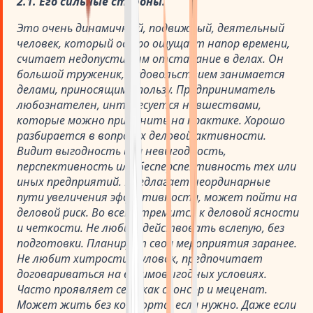
2.1. Его сильные стороны.
Это очень динамичный, подвижный, деятельный
человек, который остро ощущает напор времени,
считает недопустимым отставание в делах. Он
большой труженик, с удовольствием занимается
делами, приносящими пользу. Предприниматель
любознателен, интересуется новшествами,
которые можно применить на практике. Хорошо
разбирается в вопросах деловой активности.
Видит выгодность или невыгодность,
перспективность или бесперспективность тех или
иных предприятий. Предлагает неординарные
пути увеличения эффективности, может пойти на
деловой риск. Во всем стремится к деловой ясности
и четкости. Не любит действовать вслепую, без
подготовки. Планирует свои мероприятия заранее.
Не любит хитрости и уловок, предпочитает
договариваться на взаимовыгодных условиях.
Часто проявляет себя как спонсор и меценат.
Может жить без комфорта, если нужно. Даже если