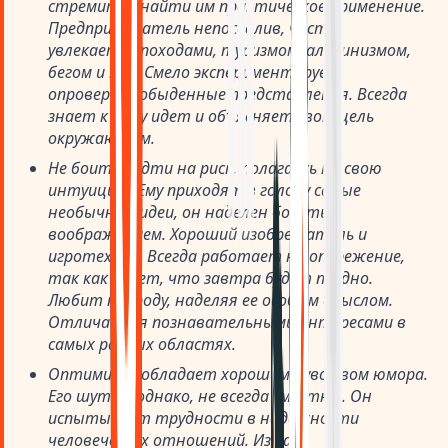
стремится найти им практическое применение.
Предприниматель непоседлив, часто
увлекается походами, туризмом, альпинизмом,
бегом и т.п. Смело экспериментирует,
опровергая обыденные представления. Всегда
знает к чему идет и объясняет свою цель
окружающим.
Не боится идти на риск, полагаясь на свою
интуицию. Ему приходят в голову самые
необычные идеи, он наделен богатым
воображением. Хороший изобретатель и
игротехник. Всегда работает на опережение,
так как знает, что завтра будет поздно.
Любит природу, наделяя ее особым смыслом.
Отличается познавательными интересами в
самых разных областях.
Оптимист, обладает хорошим чувством юмора.
Его шутки, однако, не всегда уместны. Он
испытывает трудности в надежности
человеческих отношений. Из-за