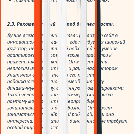
тактичности и психологического чутья.
2.3. Рекомендуемый ему род деятельности.
Лучше всего предприниматель реализует себя в
инновационных областях, где требуется широкий
кругозор, нестандартный подход к делу, умение
адаптировать теоретические разработки к
применению на практике. Он может быть
неплохим изобретателем и рационализатором.
Учитывая высокие темпы его работы и
подвижность, можно рекомендовать ему
динамичную работу, связанную с командировками.
Такой человек не боится коммерческого риска,
поэтому может быть первопроходцем,
зачинателем новых дел в бизнесе. Он может
заниматься разнообразной работой, если она
интересна, перспективна, динамична и не требует
особой тщательности.