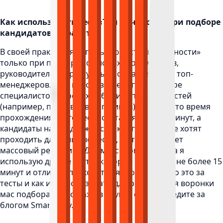
Как использовать тест «Тип личности» при подборе
кандидатов на работу.
В своей практике я использую тест «Тип личности»
только при подборе «офисных» сотрудников,
руководителей структурных подразделений, топ-
менеджеров. Я не использую его при подборе
специалистов простых рабочих специальностей
(например, продавцов магазинов), потому что время
прохождения этого теста составляет 40-45 минут, а
кандидаты на эти должности, как правило, не хотят
проходить длительные тесты, и это усложняет
массовый рекрутинг. Для массового подбора я
использую другие тесты, которые занимают не более 15
минут и отлично подходят для этой цели. Что это за
тесты и как их использовать для расширения воронки
мас подбора, я расскажу в другой статье, следите за
блогом Smart Way.