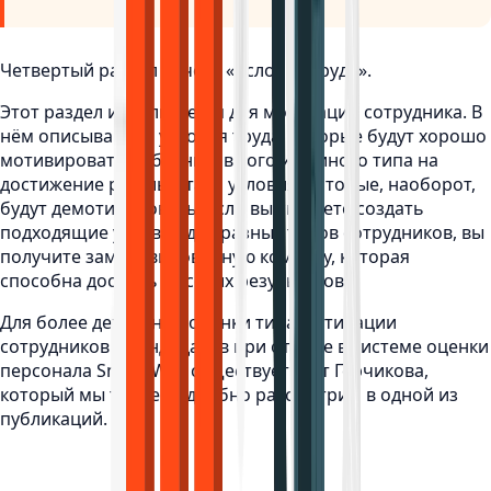
Четвертый раздел отчёта «Условия труда».
Этот раздел используется для мотивации сотрудника. В
нём описываются условия труда, которые будут хорошо
мотивировать работников того или иного типа на
достижение результата, и условия, которые, наоборот,
будут демотивировать. Если вы сможете создать
подходящие условия для разных типов сотрудников, вы
получите замотивированную команду, которая
способна достичь высоких результатов.
Для более детальной оценки типа мотивации
сотрудников и кандидатов при отборе в системе оценки
персонала Smart Way существует тест Герчикова,
который мы также подробно рассмотрим в одной из
публикаций.