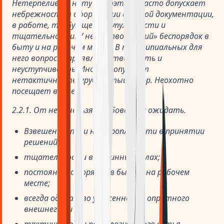
Нетерпелив по натуре, поэтому часто допускает
небрежность в оформлении деловой документации,
в работе, требующей скрупулезности и
тщательности. У него «творческий» беспорядок в
быту и на рабочем месте. В принципиальных для
него вопросах проявляет твердость и
неуступчивость. Иногда допускает
нетактичность, грубоватый юмор. Неохотно
посещает врачей.
2.2.1. От него нельзя требовать и ожидать.
Взвешенности и неторопливости в принятии
решений;
тщательности в рутинных делах;
постоянного порядка в быту и на рабочем
месте;
всегда одинаково ухоженного и опрятного
внешнего вида;