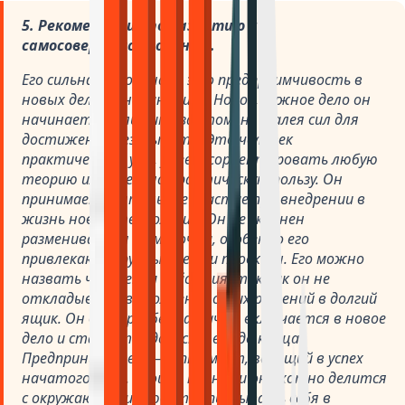
5. Рекомендации по развитию и
самосовершенствованию.
Его сильная сторона — это предприимчивость в
новых делах и начинаниях. Новое, нужное дело он
начинает с большим азартом, не жалея сил для
достижения результата. Это человек
практического ума, умеет сориентировать любую
теорию или идею на практическую пользу. Он
принимает деятельное участие при внедрении в
жизнь новых технологий. Он не склонен
размениваться по мелочам, особенно его
привлекают крупные цели и проекты. Его можно
назвать человеком действия, так как он не
откладывает выполнение своих решений в долгий
ящик. Он быстро, без раскачки, включается в новое
дело и старается довести его до конца.
Предприниматель — оптимист, верящий в успех
начатого дела. Своими планами он охотно делится
с окружающими, любит испытывать себя в