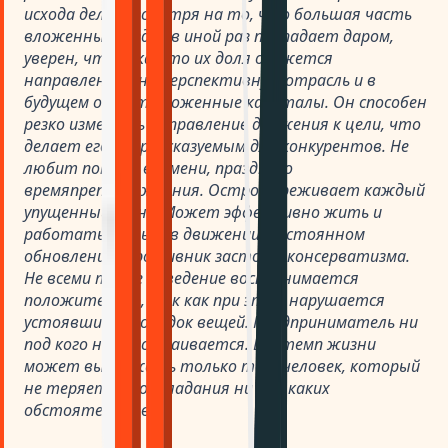
исхода дела. Несмотря на то, что большая часть
вложенных средств иной раз пропадает даром,
уверен, что какая-то их доля окажется
направленной на перспективную отрасль и в
будущем окупит вложенные капиталы. Он способен
резко изменить направление движения к цели, что
делает его непредсказуемым для конкурентов. Не
любит потерь времени, праздного
времяпрепровождения. Остро переживает каждый
упущенный шанс. Может эффективно жить и
работать только в движении, постоянном
обновлении. Противник застоя и консерватизма.
Не всеми такое поведение воспринимается
положительно, так как при этом нарушается
устоявшийся порядок вещей. Предприниматель ни
под кого не подстраивается. Его темп жизни
может выдержать только тот человек, который
не теряет самообладания ни при каких
обстоятельствах.