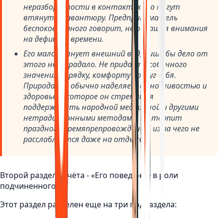
неразборчивости в контактах его могут
втянуть в авантюру. Предприниматель
беспокоен, много говорит, не обращая внимания
на дефицит времени.
Его мало волнует внешний вид, лишь бы дело от
этого не страдало. Не придает особенного
значения порядку, комфорту вокруг себя.
Природа его обычно наделяет выносливостью и
здоровьем, которое он стремится
поддерживать народной медициной и другими
нетрадиционными методами. Не терпит
праздного времяпрепровождения, из-за чего не
расслабляется даже на отдыхе.
Второй раздел отчёта - «Его поведение в роли
подчиненного».
Этот раздел разделен еще на три подраздела: