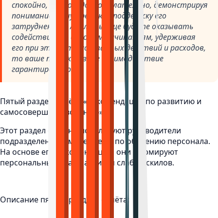
спокойно, ровно и доброжелательно, демонстрируя
понимание и внутреннюю поддержку его
затруднениям. А если вы еще будете оказывать
содействие его деловым начинаниям, удерживая
его при этом от рискованных действий и расходов,
то ваше продуктивное взаимодействие
гарантировано!
Пятый раздел отчёта «Рекомендации по развитию и
самосовершенствованию».
Этот раздел обычно используют руководители
подразделений и менеджеры по обучению персонала.
На основе его рекомендаций, они формируют
персональный план развития слабых скилов.
Описание пятого раздела отчёта: