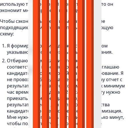
использую только второй вариант, потому что он
экономит много времени при подборе.
Чтобы сэкономить время и выбрать наиболее
подходящих кандидатов, я использую следующую
схему:
Я формирую профиль должности, в котором
указываю плановые результаты тестирования.
Отбираю резюме кандидатов, которые
соответствуют профилю должности и приглашаю
кандидатов пройти первый этап — тестирование. Я
не провожу собеседование, пока не получу отчет с
результатами теста. Это экономит мне как минимум
час времени, а кандидату 2 часа (кандидату нужно
приехать), если кандидат не подходит по
результатам теста. Для большого количества
кандидатов это очень существенная оптимизация.
Мне нужно всего лишь потратить несколько минут,
чтобы получить отчет, в котором больше