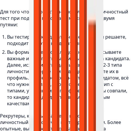
Для того чтобы эффективно использовать личностный
тест при подборе персонала, можно пойти двумя
путями:
Вы тестируете кандидата, читаете отчет и решаете,
подходит вам этот кандидат или нет.
Вы формируете профиль должности, описываете
важные и недопустимые личные качества кандидата.
Далее, исходя из этих данных, выбираете 2-3 типа
личности, которые вам подходят, и вносите их в
профиль. После прохождения теста кандидатом, всё
что нужно сделать, - просто сверить его тип с
типами, указанными в профиле. Если типы совпали,
то кандидат подходит по своим личностным
качествам.
Рекрутеры, которые ранее не использовали
личностный тест, обычно идут первым путем. Более
опытные, выбирают второй вариант. Я всегда