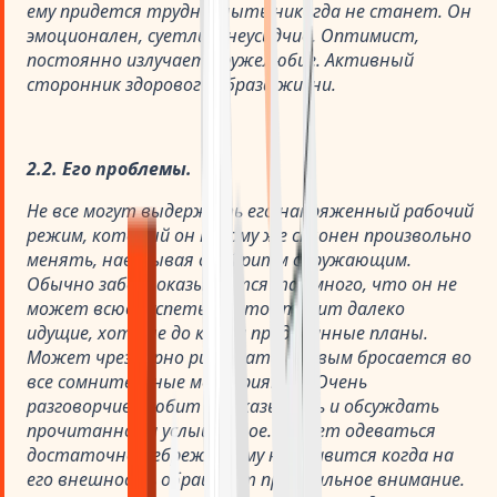
ему придется трудно, ныть никогда не станет. Он
эмоционален, суетлив, неусидчив. Оптимист,
постоянно излучает дружелюбие. Активный
сторонник здорового образа жизни.
2.2. Его проблемы.
Не все могут выдержать его напряженный рабочий
режим, который он к тому же склонен произвольно
менять, навязывая свой ритм окружающим.
Обычно забот оказывается так много, что он не
может всюду успеть. Часто строит далеко
идущие, хотя не до конца продуманные планы.
Может чрезмерно рисковать, первым бросается во
все сомнительные мероприятия. Очень
разговорчив, любит рассказывать и обсуждать
прочитанное и услышанное. Может одеваться
достаточно небрежно, ему не нравится когда на
его внешность обращают пристальное внимание.