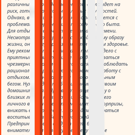
различных сферах деятельности, смело идет на
риск, готов к преодолению любых трудностей.
Однако, в жизни он постоянно сталкивается с
проблемами в организации повседневного быта.
Для отдыха у него часто не хватает времени.
Несмотря на приверженность к здоровому образу
жизни, он нерегулярно заботится о своем здоровье.
Ему рекомендуется совмещать полезное дело с
приятными моментами, не сосредоточиваться
чрезмерно на каком-то одном занятии. Соблюдать
рациональный режим жизни, совмещая работу с
отдыхом. Можно заняться оздоровительным
бегом. Нужно уделять больше внимания своим
домашним делам. Проявлять чаще заботу о
близких людях, посвящать им больше своего
личного времени, делать им приятные сюрпризы,
вникать в их проблемы. Необходимо стараться
воспитывать в себе эстетический вкус.
Предпринимателю следует быть более
внимательным к своему внешнему виду, не