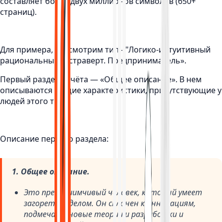
составляет более двух миллионов символов (650+
страниц).
Для примера, рассмотрим тип - "Логико-интуитивный
рациональный экстраверт. Предприниматель».
Первый раздел отчёта — «Общее описание». В нем
описываются общие характеристики, присутствующие у
людей этого типа.
Описание первого раздела:
1. Общее описание.
Это предприимчивый человек, который умеет
загореться делом. Он склонен к инновациям,
подмечает новые теории и разработки и