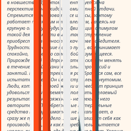
в новшества. При этом ориентируется на
перспективы, не ожидая сиюминутной отдачи.
Стремится использовать все шансы, поэтому
работает по многим направлениям, надеясь на
крупную отдачу в будущем. Движущим стимулом
такой деятельности выступает стремление
приобрести известность в качестве победителя.
Трудности, возникшие на его пути, воспринимает
спокойно, как нечто само собой разумеющееся.
Прирожденный предприниматель склонен менять
в течение своей жизни несколько профессий и
занятий. Во всем стремится разобраться сам, все
испытать на себе. Он целеустремлен и неутомим.
Люди, которые в своей жизни исповедуют принцип
удовольствия и стремятся получать желаемый
результат без напряжения - не имеют у него
авторитета. Приобретенные материальные
средства предприниматель не накапливает, а
сразу же пускает в дело. Лучше реализует себя как
производитель, чем как потребитель. Пытается