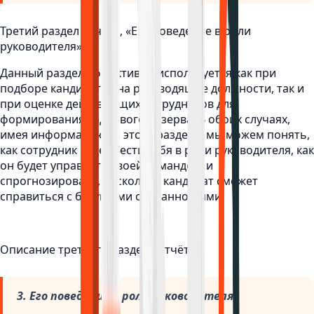
Третий раздел отчёта, «Его поведение в роли
руководителя».
Данный раздел эффективно используется как при
подборе кандидатов на руководящие должности, так и
при оценке действующих сотрудников для
формирования кадрового резерва. В обоих случаях,
имея информацию из этого раздела, мы можем понять,
как сотрудник будет вести себя в роли руководителя, как
он будет управлять своей командой, и
спрогнозировать, насколько кандидат сможет
справиться с будущими обязанностями.
Описание третьего раздела отчёта:
3. Его поведение в роли руководителя.