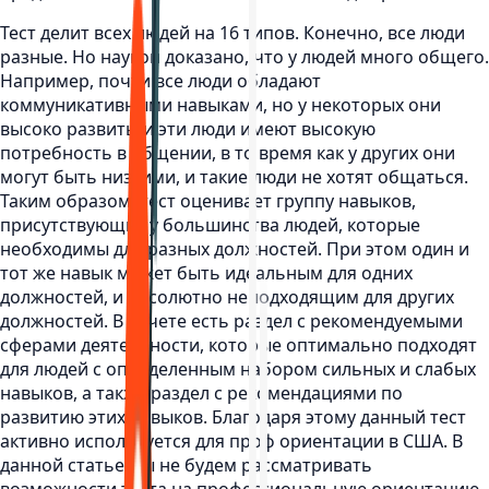
Тест делит всех людей на 16 типов. Конечно, все люди
разные. Но наукой доказано, что у людей много общего.
Например, почти все люди обладают
коммуникативными навыками, но у некоторых они
высоко развиты и эти люди имеют высокую
потребность в общении, в то время как у других они
могут быть низкими, и такие люди не хотят общаться.
Таким образом, тест оценивает группу навыков,
присутствующих у большинства людей, которые
необходимы для разных должностей. При этом один и
тот же навык может быть идеальным для одних
должностей, и абсолютно неподходящим для других
должностей. В отчете есть раздел с рекомендуемыми
сферами деятельности, которые оптимально подходят
для людей с определенным набором сильных и слабых
навыков, а также раздел с рекомендациями по
развитию этих навыков. Благодаря этому данный тест
активно используется для проф ориентации в США. В
данной статье мы не будем рассматривать