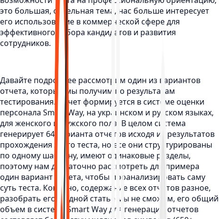
возможности теста на профессиональную ориентацию,
это большая, отдельная тема, нас больше интересует
его использование в коммерческой сфере для
эффективного отбора кандидатов и развития
сотрудников.
Давайте подробнее рассмотрим один из вариантов
отчета, который мы получим по результатам
тестирования. Отчет формируется в системе оценки
персонала Smart Way, на украинском и русском языках,
для женского и мужского пола. В целом система
генерирует 64 варианта отчетов исходя из результатов
прохождения этого теста, но все они структурированы
по одному шаблону, имеют одинаковые разделы,
поэтому нам достаточно рассмотреть для примера
один вариант отчета, чтобы проанализировать саму
суть теста. Конечно, содержание всех отчетов разное,
разобрать его в одной статье мы не сможем, его общий
объем в системе Smart Way для генерации отчетов