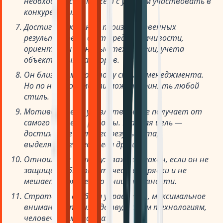
необходимости может с успехом участвовать в
конкуренции.
Достигает крупных производственных
результатов за счет предприимчивости,
ориентации на новые технологии, учета
объективных факторов.
Он близок к моральному стилю менеджмента.
Но по необходимости может принять любой
стиль.
Мотивы и цель: удовлетворение получает от
самого процесса работы. Главная цель —
достижение крупного результата,
выделяющего его среди других.
Отношение к закону: уважает закон, если он не
защищает бюрократические порядки и не
мешает проявлению инициативности.
Стратегия: свобода управления, максимальное
внимание к производству, новым технологиям,
человеческим ресурсам.