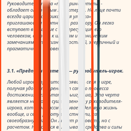
Руководитель, типа «предприниматель» -
обладает открытым характером. На лице почти
всегда царит «американская улыбка»,
приглашающая партнера к разговору. Он легко
вступает в общение с интересующим его
человеком, склонен к шуткам и ироническим
замечаниям. Это жизнерадостный, энергичный и
прагматичный человек.
3.1. «Предприниматель» — руководитель-игрок.
Любой игрок стремится проявить себя в игре,
получая удовлетворение от самого процесса
достижения результата (выигрыша). Эта черта
является наиболее существенной у руководителя-
игрока, который рассматривает деловую жизнь
вообще, и свою работу в частности, как
своеобразную игру. Он любит рисковать, но с
расчетом. Не боится вкладывать средства и силы