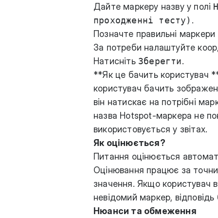
Дайте маркеру назву у полі
проходженні тесту)
.
Позначте правильні маркери
За потреби налаштуйте коор
Натисніть
Зберегти
.
**Як це бачить користувач *
користувач бачить зображен
він натискає на потрібні мар
назва Hotspot-маркера не по
використовується у звітах.
Як оцінюється?
Питання оцінюється автомати
Оцінювання працює за точни
значення. Якщо користувач в
невідомий маркер, відповідь
Нюанси та обмеження