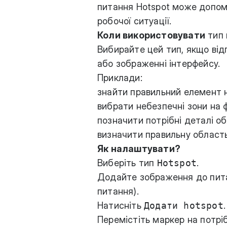
питання Hotspot може допомо
робочої ситуації.
Коли використовувати
тип 
Вибирайте цей тип, якщо відп
або зображенні інтерфейсу.
Приклади:
знайти правильний елемент н
вибрати небезпечні зони на 
позначити потрібні деталі о
визначити правильну область
Як налаштувати?
Виберіть тип
Hotspot
.
Додайте зображення до питан
питання).
Натисніть
Додати hotspot
.
Перемістіть маркер на потрі