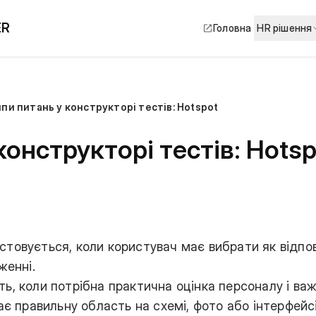
ER
Головна
HR рішення
пи питань у конструкторі тестів: Hotspot
конструкторі тестів: Hotsp
стовується, коли користувач має вибрати як відпо
женні.
ть, коли потрібна практична
оцінка персоналу
і ва
ає правильну область на схемі, фото або інтерфейсі