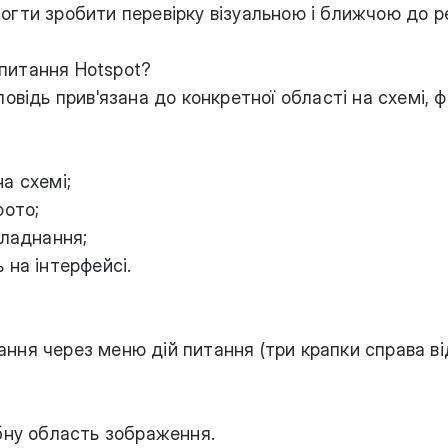
гти зробити перевірку візуальною і ближчою до р
питання Hotspot?
овідь прив'язана до конкретної області на схемі, 
а схемі;
фото;
бладнання;
 на інтерфейсі.
ня через меню дій питання (три крапки справа ві
бну область зображення.