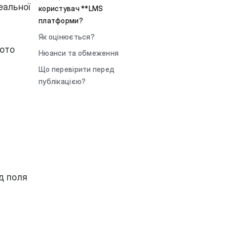
еальної
користувач **LMS
платформи?
Як оцінюється?
фото
Нюанси та обмеження
Що перевірити перед
публікацією?
д поля