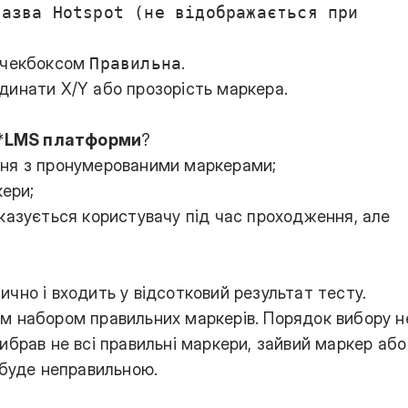
Назва Hotspot (не відображається при
 чекбоксом
Правильна
.
динати X/Y або прозорість маркера.
*
LMS платформи
?
ня з пронумерованими маркерами;
кери;
казується користувачу під час проходження, але
чно і входить у відсотковий результат тесту.
м набором правильних маркерів. Порядок вибору н
ибрав не всі правильні маркери, зайвий маркер або
 буде неправильною.