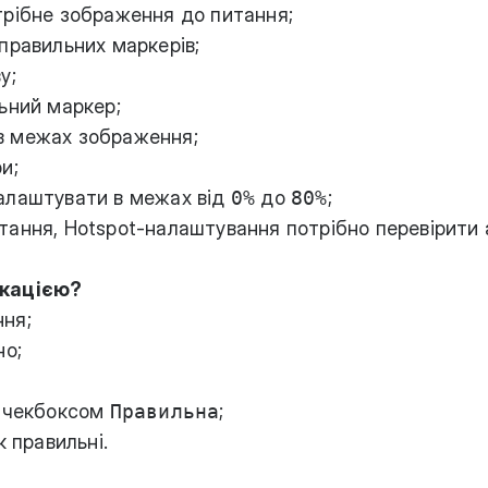
трібне зображення до питання;
правильних маркерів;
у;
ьний маркер;
в межах зображення;
и;
алаштувати в межах від
0%
до
80%
;
тання, Hotspot-налаштування потрібно перевірити 
ікацією?
ня;
но;
і чекбоксом
Правильна
;
к правильні.