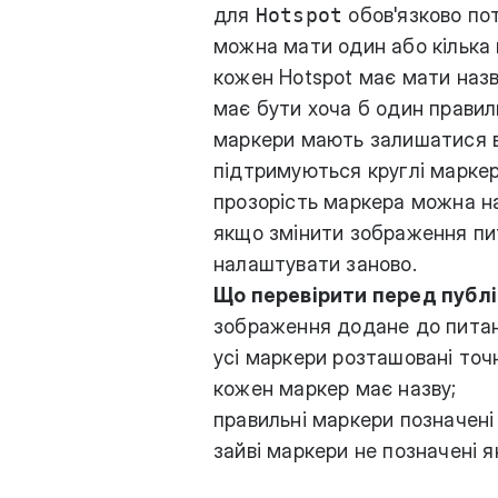
для
Hotspot
обов'язково по
можна мати один або кілька 
кожен Hotspot має мати назв
має бути хоча б один правил
маркери мають залишатися 
підтримуються круглі маркер
прозорість маркера можна н
якщо змінити зображення пи
налаштувати заново.
Що перевірити перед публ
зображення додане до питан
усі маркери розташовані точ
кожен маркер має назву;
правильні маркери позначен
зайві маркери не позначені я