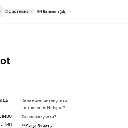
Системна
ot
відь
Коли використовувати
тип питання Hotspot?
жливо
Як налаштувати?
. Тип
**Як це бачить